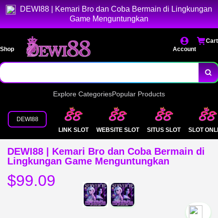
DEWI88 | Kemari Bro dan Coba Bermain di Lingkungan
Game Menguntungkan
Cart
Shop
Account
Explore Categories
Popular Products
DEWI88
LINK SLOT
WEBSITE SLOT
SITUS SLOT
SLOT ONL
DEWI88 | Kemari Bro dan Coba Bermain di
Lingkungan Game Menguntungkan
$99.09
`2