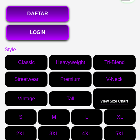
DAFTAR
LOGIN
Style
Classic
Heavyweight
Tri-Blend
Streetwear
Premium
V-Neck
Size
Vintage
Tall
View Size Chart
S
M
L
XL
2XL
3XL
4XL
5XL